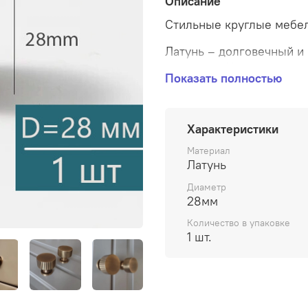
Описание
Стильные круглые мебел
Латунь – долговечный и
коррозии. И прекрасно с
Показать полностью
любыми оттенками мебе
Стильная и современная 
мебели выполнена из кач
Характеристики
окислению. Элегантная 
Материал
применяться для дверей
Латунь
назначения.
Диаметр
Простота установки: про
28мм
просверлите отверстия, в
Количество в упаковке
1 шт.
В комплект входит: 1 ру
индивидуально упакована