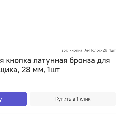
арт.
кнопка_АнПолос-28_1шт
я кнопка латунная бронза для
щика, 28 мм, 1шт
у
Купить в 1 клик